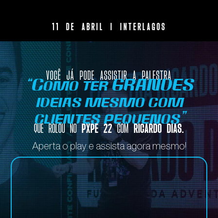
11 DE ABRIL | INTERLAGOS
VOCÊ JÁ PODE ASSISTIR A PALESTRA
“Como ter GRANDES
ideias mesmo com
clientes pequenos”
QUE ROLOU NO
PXPE 22
COM
RICARDO DIAS.
Aperta o play e assista agora mesmo!